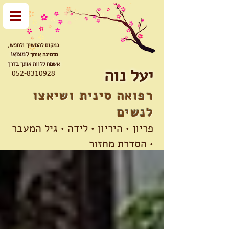
במקום להמשיך ולחפש,
למצוא
מזמינה אותך
!
אשמח ללוות אותך בדרך
יעל נוה
052-8310928
רפואה סינית ושיאצו​​
לנשים
פריון • היריון • לידה • גיל המעבר
• הסדרת מחזור