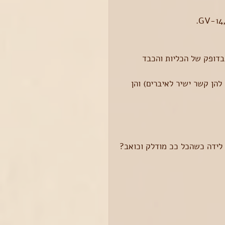
לם בדופק של הכליות והכבד 
הן קשר ישיר לאיברים) והן 
 לידה כשהכל ככ מודלק וכואב?