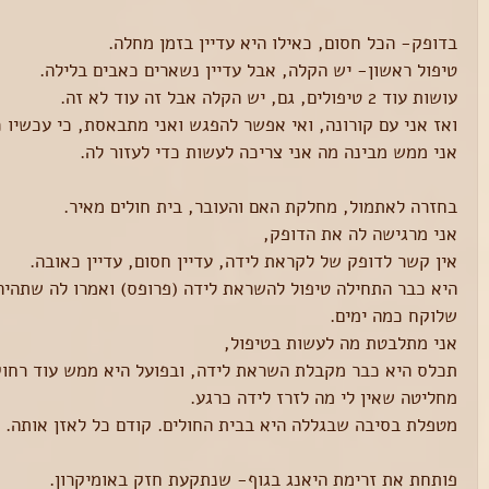
בדופק- הכל חסום, כאילו היא עדיין בזמן מחלה.
טיפול ראשון- יש הקלה, אבל עדיין נשארים כאבים בלילה.
עושות עוד 2 טיפולים, גם, יש הקלה אבל זה עוד לא זה.
ואז אני עם קורונה, ואי אפשר להפגש ואני מתבאסת, כי עכשיו
אני ממש מבינה מה אני צריכה לעשות כדי לעזור לה.
בחזרה לאתמול, מחלקת האם והעובר, בית חולים מאיר.
אני מרגישה לה את הדופק,
אין קשר לדופק של לקראת לידה, עדיין חסום, עדיין כאובה.
היא כבר התחילה טיפול להשראת לידה (פרופס) ואמרו לה שתהיה 
שלוקח כמה ימים.
אני מתלבטת מה לעשות בטיפול,
תכלס היא כבר מקבלת השראת לידה, ובפועל היא ממש עוד רחוקה
מחליטה שאין לי מה לזרז לידה כרגע.
מטפלת בסיבה שבגללה היא בבית החולים. קודם כל לאזן אותה.
פותחת את זרימת היאנג בגוף- שנתקעת חזק באומיקרון.