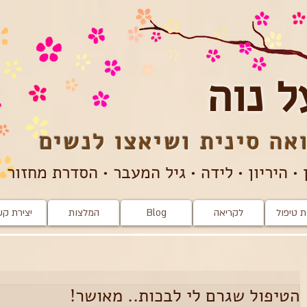
ל נוה
אה סינית ושיאצו​​ לנשים
 • היריון • לידה • גיל המעבר • הסדרת מחזור
 טיפול
לקריאה
Blog
המלצות
יצירת ק
הטיפול שגרם לי לבכות.. מאושר!