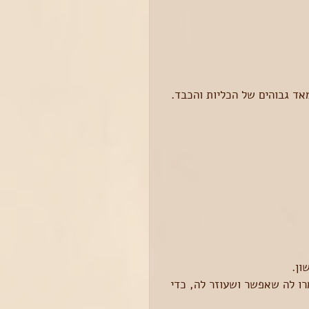
אד גבוהים של הכליות והכבד.
נהייתי אמא
מצוננים בחום הזה? חלק
ב'
א'
ון.
רו לה שאפשר ושעוזר לה, כדי 