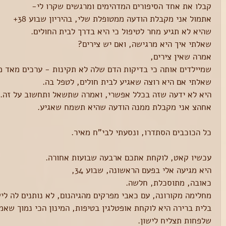
קבלו את אחד הסיפורים המדהימים ומרגשים שקרו לי-
אתמול אני מקבלת הודעה ממטופלת שלי, בהיריון שבוע 38+
שהיא לא תגיע מחר לטיפול כי היא בדרך לבית החולים.
שאלתי איך היא מרגישה, ואם יש צירים?
אמרה שאין צירים,
שמיילדים אותה כי בדיקות הדם שלה לא תקינות - ערכים מאד מ
א, אם חולים לא
חמציצים הם החיים!
אז 
שאלתי אם היא רוצה שאגיע לבית חולים, לטפל בה.
לכים לגן?
היא לא ידעה שזה בכלל אפשרי, ואמרה שתשאל ותחשוב על זה.
אחהצ אני מקבלת ממנה הודעה שהיא תשמח שאגיע.
כל הכוכבים הסתדרו, ונסעתי לבי"ח מאיר.
עכשיו קאט, לוקחת אתכם ארבעה שבועות אחורה.
היא מגיעה אלי בפעם הראשונה, שבוע 34,
כאובה, מתוסכלת, חלשה.
מחלימה מקורונה, עם כאבי מפרקים מהגיהנום, לא נותנים לה ליש
בלית ברירה היא לוקחת אופטלגין בטיפות, המינון הכי נמוך שאמ
שלפחות תצליח לישון.