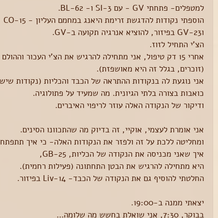
למטפלים- פתחתי GV - עם SI-3 ו- BL-62.
הוספתי נקודות להדגשת זרימת היאנג במחמם העליון - GV-14, CO-15.
וGV-23 בפיזור, להוציא אנרגיה תקועה ב-GV.
הצ'י התחיל לזוז.
אחרי 15 דק טיפול, אני מתחילה להרגיש את הצ'י העכור וההו
(זוכרים, בגלל זה היא מאושפזת).
אני נוגעת לה בנקודות ההתראה של הכבד והכליות (נקודות שיש ל
כואבות בצורה בלתי הגיונית. מה שמעיד על פתולוגיה.
ודיקור של הנקודה האלה עוזר לריפוי האיברים.
אני אומרת לעצמי, אוקיי, זה בדיוק מה שהתכוונו הסינים.
ומחליטה ללכת על זה ולפזר את הנקודות האלה- כי איך תתפתח
איך שאני מכניסה את הנקודה של הכליות, GB-25,
היא מתחילה להרגיש את הבטן התחתונה (פעילות רחמית).
החלטתי להוסיף גם את הנקודה של הכבד- Liv-14 בפיזור.
יצאתי ממנה ב-19:00.
בבוקר, 7:30, אני שואלת בחשש מה שלומה...