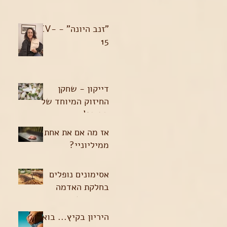
"זנב היונה" - CV-
15
דייקון - שחקן
החיזוק המיוחד של
החורף!
אז מה אם את אחת
ממיליוניי?
אסימונים נופלים
בחלקת האדמה
הקטנה שלי
היריון בקיץ... בואו