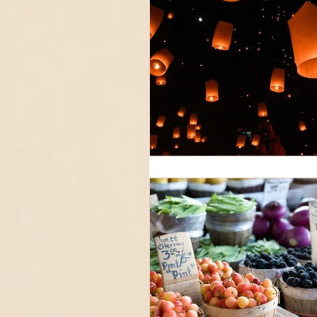
נהייתי אמא
מצוננים בחום הזה? חלק
ב'
א'