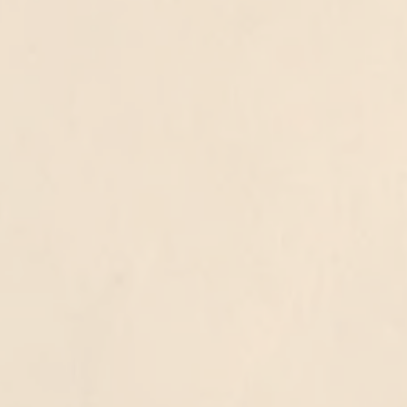
ט 1
ט 1