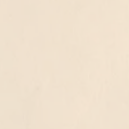
ט 1
ט 1