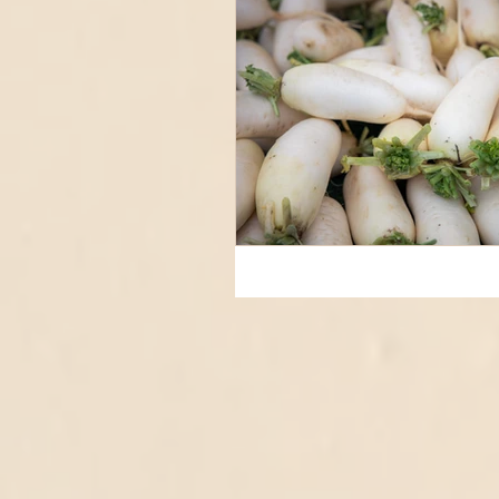
נהייתי אמא
מצוננים בחום הזה? חלק
ב'
א'