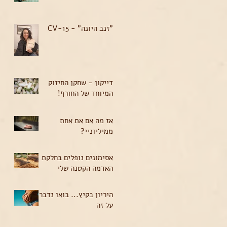
"זנב היונה" - CV-15
דייקון - שחקן החיזוק
המיוחד של החורף!
אז מה אם את אחת
ממיליוניי?
אסימונים נופלים בחלקת
האדמה הקטנה שלי
היריון בקיץ... בואו נדבר
על זה