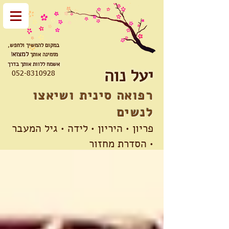
במקום להמשיך ולחפש,
למצוא
מזמינה אותך
!
אשמח ללוות אותך בדרך
יעל נוה
052-8310928
רפואה סינית ושיאצו​​
לנשים
פריון • היריון • לידה • גיל המעבר
• הסדרת מחזור